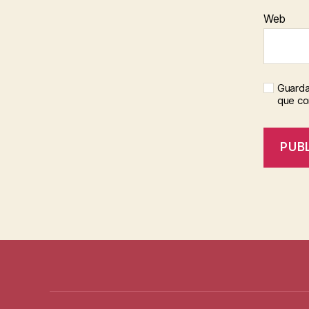
Web
Guarda
que c