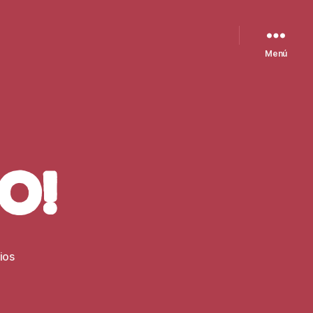
Menú
o!
en
ios
¡Hola,
mundo!