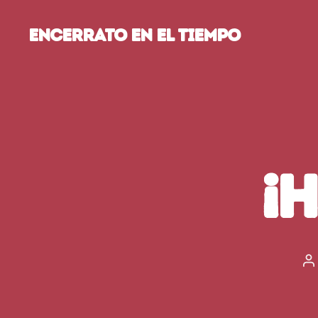
Encerrato en el tiempo
¡
A
d
la
e